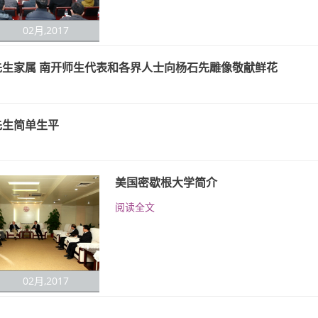
02月,2017
先生家属 南开师生代表和各界人士向杨石先雕像敬献鲜花
先生简单生平
美国密歇根大学简介
阅读全文
02月,2017