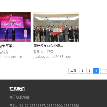
南开校友总会经济...
会医学...
联系人：郑滢
丛培芳
jfyxiaoyouhui@163.com
nankai.edu.cn
上页
1
2
3
下
联系我们
南开校友总会
电话
: +86-22-23501887, 23509600, 23508862