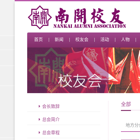
首页
新闻
校友会
活动
人物
全部
会长致辞
总会简介
地方分
总会章程