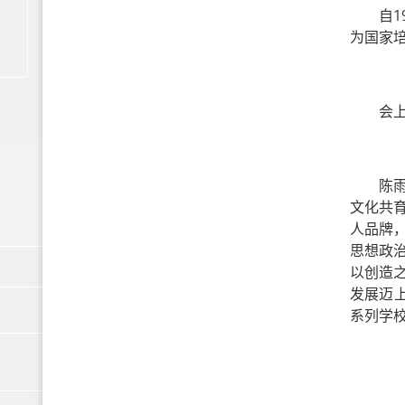
自
为国家
会
陈
文化共
人品牌
思想政
以创造
发展迈
系列学