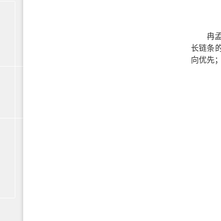
冉
长链条
向优先