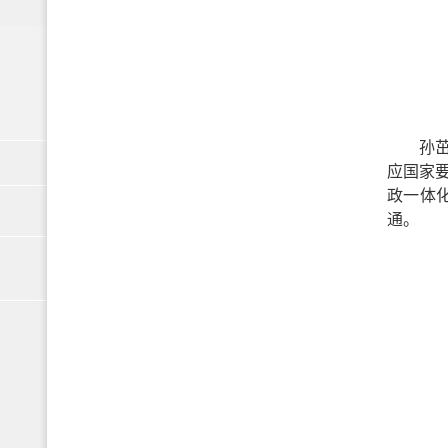
孙
应国家
政一体
通。