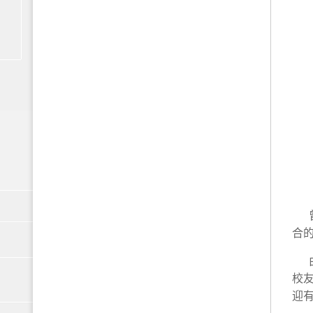
合
校
迎