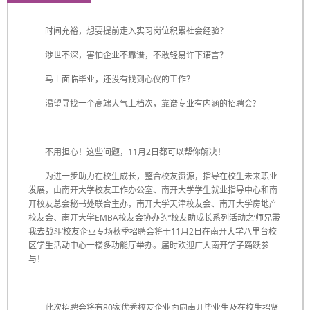
时间充裕，想要提前走入实习岗位积累社会经验？
涉世不深，害怕企业不靠谱，不敢轻易许下诺言？
马上面临毕业，还没有找到心仪的工作？
渴望寻找一个高端大气上档次，靠谱专业有内涵的招聘会?
不用担心！这些问题，11月2日都可以帮你解决！
为进一步助力在校生成长，整合校友资源，指导在校生未来职业
发展，由南开大学校友工作办公室、南开大学学生就业指导中心和南
开校友总会秘书处联合主办，南开大学天津校友会、南开大学房地产
校友会、南开大学EMBA校友会协办的“校友助成长系列活动之‘师兄带
我去战斗’校友企业专场秋季招聘会将于11月2日在南开大学八里台校
区学生活动中心一楼多功能厅举办。届时欢迎广大南开学子踊跃参
与！
此次招聘会将有80家优秀校友企业面向南开毕业生及在校生招贤