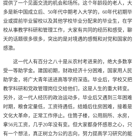
提供了一个见面交流的机会和场所。这个年龄段的老人，大
多是新中国成立后、50年代中期考入大学的，60年代初期毕
业或提前毕业留校以及其他学校毕业分配来的毕业生，在学
校从事教学科研和管理工作，大家有共同的经历和感受，聊
天的话题很多很多，突出的是对境遇的感慨和对党和国家的
感激。
这一代人有百分之八十是从农村考进来的，绝大多数享
受一等助学金。建国初期，财政经济十分困难，国家用人民
助学金，将广大青年送进高等学府深造。毕业后，学校又把
教学科研和党政管理岗位交给他们，这是人生的重大转变。
另外，这一代人经历的政治运动多，毕业后又遇到三年困难
时期，粮食定量低，工资待遇低，结婚后住房困难，接着是
文化大革命，正常工作停止。住筒子楼，公用厕所、水房，
拿
56元工资，几乎20年没有变。但大家都身怀感恩之心，只
有一个想法，真正树立为公的志向，努力提高学习研究的能