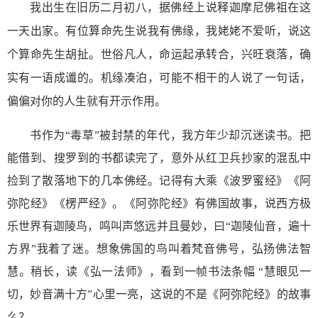
我出生在旧历二月初八，据佛经上说释迦摩尼佛祖在这
一天出家。有位算命先生说我有佛缘，我姥姥不爱听，说这
个算命先生胡扯。世俗凡人，命运起承转合，兴旺衰落，确
实有一语成谶的。机缘凑泊，可能不相干的人说了一句话，
偏偏对你的人生就有开示作用。
书作为
“毒草”被封禁的年代，我方年少却沉迷读书。把
能借到、搜罗到的书都读完了，意外从红卫兵抄家的混乱中
捡到了散落地下的几本佛经。记得有大乘《波罗蜜经》《阿
弥陀经》《楞严经》。《阿弥陀经》有佛国故事，说西方极
乐世界有迦陵鸟，鸣叫声悠远并且曼妙，曰“迦陵仙音，遍十
方界”我着了迷。想象佛国的鸟叫着梵音佛号，弘扬佛法智
慧。稍长，读《弘一法师》，看到一帧书法条幅 “慧眼见一
切，妙音满十方”心里一亮，这说的不是《阿弥陀经》的故事
么？