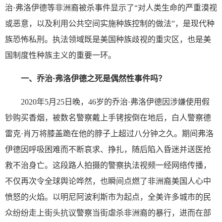
治·弗洛伊德等非洲裔被杀事件显示了“对人类生命的严重漠视
或恶意，以及利用公共空间实施种族控制的做法”，是现代种
族恐怖私刑。执法领域既是美国种族歧视的重灾区，也是美
国制度性种族主义的重要一环。
一、
乔治
·弗洛伊德之死是偶然性事件吗？
2020年5月25日晚，46岁的乔治·弗洛伊德因涉嫌使用假
钞购买香烟，被数名警察戴上手铐按倒在地后，白人警察德
雷克·肖万将膝盖跪在他的脖子上超过八分钟之久。期间弗洛
伊德因呼吸困难而不断哀求、挣扎，随后陷入昏迷并送医抢
救不治身亡。这段路人拍摄的警察执法视频一经网络传播，
不仅再次令全球舆论哗然，也瞬间点燃了非洲裔美国人心中
愤怒的火焰。以明尼阿波利斯市为起点，全美许多城市的民
众纷纷走上街头抗议警察当街虐杀非洲裔的暴行，进而在部