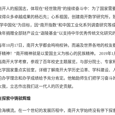
人的报国志，体现在“经世致用”的接续奋斗中：为了国家需要
取得众多卓越成果的杨石先；心系祖国，创建南开数学研究所，致
济学中国化”为目标，因“南开指数”和中国工业化系列调查研究
晚年捐赠全部财产设立“迦陵基金”以支持中华优秀传统文化研究
10月17日，南开大学都会鸣响校钟。而遍及世界各地的校友
开精神！”南开精神就是以爱国主义为核心的民族精神。 2019年
临南开大学考察，参观了百年校史主题展览，与部分院士、专家
化学国家重点实验室，详细了解南开大学历史沿革、学科建设、
的办学理念和办学成绩给予充分肯定。他勉励师生们把学习奋斗
大我，立志作出我们这一代人的历史贡献。
在探索中铸就辉煌
横流。在一个世纪的发展历程中，南开大学始终没有停下探索