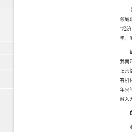
南开
领域
“经
学，
每年
我南
记亲
有机
年来
融入
沧海