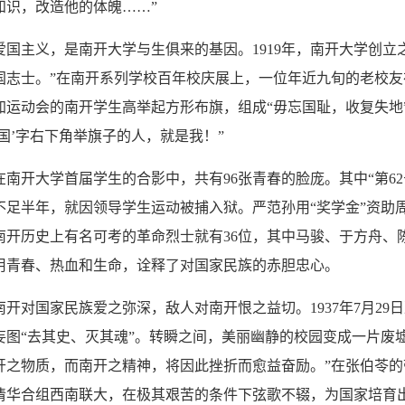
知识，改造他的体魄……”
主义，是南开大学与生俱来的基因。1919年，南开大学创立
国志士。”在南开系列学校百年校庆展上，一位年近九旬的老校友在
加运动会的南开学生高举起方形布旗，组成“毋忘国耻，收复失地
‘国’字右下角举旗子的人，就是我！”
开大学首届学生的合影中，共有96张青春的脸庞。其中“第62
不足半年，就因领导学生运动被捕入狱。严范孙用“奖学金”资助
南开历史上有名可考的革命烈士就有36位，其中马骏、于方舟、
用青春、热血和生命，诠释了对国家民族的赤胆忠心。
对国家民族爱之弥深，敌人对南开恨之益切。1937年7月29
妄图“去其史、灭其魂”。转瞬之间，美丽幽静的校园变成一片废
开之物质，而南开之精神，将因此挫折而愈益奋励。”在张伯苓
清华合组西南联大，在极其艰苦的条件下弦歌不辍，为国家培育