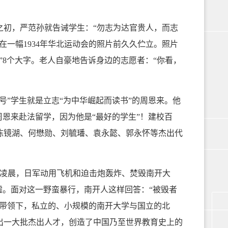
之初，严范孙就告诫学生：“勿志为达官贵人，而志
一幅1934年华北运动会的照片前久久伫立。照片
”8个大字。老人自豪地告诉身边的志愿者：“你看，
号”学生就是立志“为中华崛起而读书”的周恩来。他
周恩来赴法留学，因为他是“最好的学生”！建校百
陈镜湖、何懋勋、刘毓璠、袁永懿、郭永怀等杰出代
日凌晨，日军动用飞机和迫击炮轰炸、焚毁南开大
墟。面对这一野蛮暴行，南开人这样回答：“被毁者
的带领下，私立的、小规模的南开大学与国立的北
出一大批杰出人才，创造了中国乃至世界教育史上的