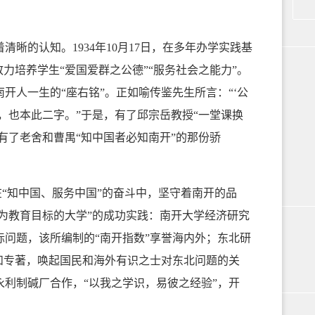
的认知。1934年10月17日，在多年办学实践基
力培养学生“爱国爱群之公德”“服务社会之能力”。
开人一生的“座右铭”。正如喻传鉴先生所言：“‘公
，也本此二字。”于是，有了邱宗岳教授“一堂课换
有了老舍和曹禺“知中国者必知南开”的那份骄
“知中国、服务中国”的奋斗中，坚守着南开的品
题为教育目标的大学”的成功实践：南开大学经济研究
问题，该所编制的“南开指数”享誉海内外；东北研
和专著，唤起国民和海外有识之士对东北问题的关
利制碱厂合作，“以我之学识，易彼之经验”，开