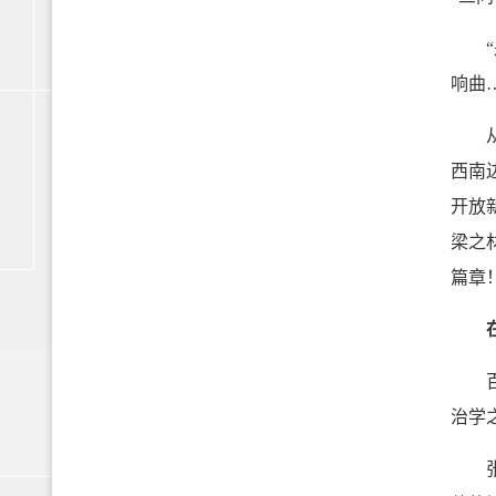
“是
响曲
从1
西南
开放
梁之
篇章
百年
治学
张伯