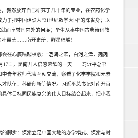
，毅然放弃自己研究了几十年的专业，在农药化学
力于把中国建设为“21世纪数学大国”的陈省身；以
等成就而享誉国内外的何廉；毕生从事中国古典诗词教
的叶嘉莹……南开史册，群星璀璨！
都会在心底唱起校歌：“渤海之滨，白河之津，巍巍
1月17日，是南开人倍感荣耀的一天——习近平总书
和中青年教师代表互动交流，察看了化学学院和元素
人才队伍、科研创新等情况。习近平总书记对南开百
的具体目标同民族复兴的伟大目标结合起来，把小我
的脚步：探索立足中国大地的办学模式、探索与时