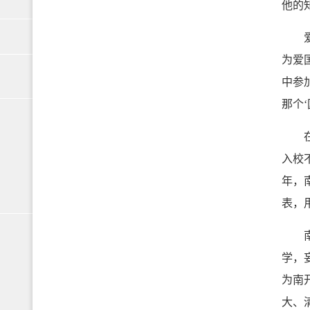
他的
爱国
为爱
中参
那个
在南
入校
年，
表，
南开
学，
为南
大、