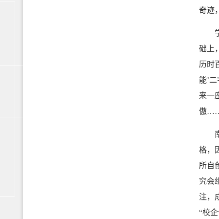
奇迹
学校
础上
历时
能’
来一
傲…
南开
格，
所自
究会
注，
“校