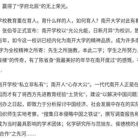
，赢得了“学府北辰”的无上荣光。
教育重在育人。育什么样的人，如何育人？南开大学对此有着清晰
，张伯苓正式宣布：南开学校以“允公允能，日新月异”为校训，致
百年，如今这一校训已经内化为南开大学的精神品质，成为许多南
二字为全校精神之所寄：先生之所施教，本此二字；学生之所努力
座楼”的传奇，有了陈省身“我最美好的年华在南开度过”的感慨，
…
学校“私立非私有”；南开人“心存大公”。一代代南开人正是在
因而才有了将西方先进教育经验“土货化”，建设“以解决中国问
创办之日起，即致力于分析探讨中国经济、社会发展中存在的实际
组织师生实地考察，“搜集日本侵略中国之铁证”，撰写调查报告
成为当时最具影响的学术团体；化学研究所与范旭东、侯德榜的永
企合作”之先河……