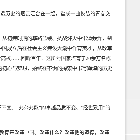
穿透历史的烟云汇合在一起，谱成一曲恢弘的青春交
。从初建时期的筚路蓝缕、抗战烽火中惨遭轰炸，到
中国成立后在社会主义建设大潮中作育英才；从改革
”高校……回眸百年，这所为国家培育了20余万名栋
的初心与梦想，始终在不懈的探索中书写辉煌的历史
变、“允公允能”的卓越品质不变、“经世致用”的
教育来改造中国。改造什么？改造他的道德，改造