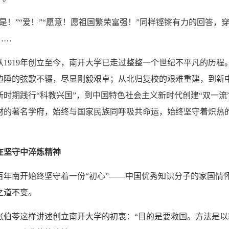
！”“爱！”“愿意！愿祖国繁荣富强！”同样铿锵有力的回答，
……
919年创立至今，南开大学已走过整整一个世纪不平凡的历程
边陲的弦歌不辍，尽显刚毅艰卓；从北归复校的艰难重建，到新
新时期践行“科教兴国”，到中国特色社会主义新时代创建“双一流
材的著名学府，始终与国家民族同呼吸共命运，始终坚守着炽热
！
在坚守中淬炼精神
南开始终坚守着一份“初心”——中国优秀知识分子的家国情怀不
之道不变。
苓这样讲述创立南开大学的初衷：“目的是要救国。方法是以