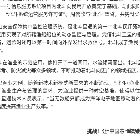
斗一号信息服务系统项目为北斗向民用开放奠定了基础，与此同
—“北斗系统运营服务许可证”。周儒欣与“北斗”盟誓，共铸“北
舶安全保障集中监控管理系统，是北斗星通的第一个北斗民用落
应用实现了对所辖渔船船位的动态监控与管理。凭借北斗卫星的
，遇险时还可以第一时间向外界发出求救信号。北斗成了渔民心中
全。
斗在渔业的示范应用，像打开了一道闸门，水流倾泻而出。北斗
驾考、防灾减灾等众多领域，不断推动着北斗向更广的领域拓展
以渔业为例，随着新技术新模式新需求的不断涌现，“北斗+渔业
了渔业生产与管理的需求，为渔业提供一种时空基准，使得以往
斗星通技术人员表示，“当无数船只都成为海洋电子地图移动着
幅度提高渔业生产效率。”
挑战！让“中国芯”跳动