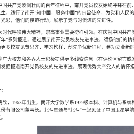
中国共产党波澜壮阔的百年征程中，南开党员校友始终冲锋在前
人生，践行了南开“知中国，服务中国”的宗旨使命，为党和人民
了光彩，他们的模范行动，展示了党与时俱进的先进性。
大时代呼唤伟大精神，崇高事业需要榜样引领。在庆祝中国共产党
百年”系列报道，通过展示南开党员校友先进事迹，颂扬他们的精
励更多校友见贤思齐，学习榜样，创先争优新征程，建功立业新
迎广大校友和各界人士积极提供更多线索信息（在评论区留言或发送至南开校
同发掘报道南开党员校友的先进事迹，展现优秀共产党人的情怀
介：
儒欣，1963年出生，南开大学数学系1979级本科、计算机与系
股份有限公司董事长。
北斗星通与“北斗”一起见证了中国卫星导
展。