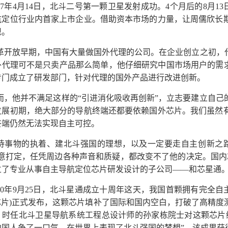
007年4月14日，北斗二号第一颗卫星发射成功。4个月后的8月
航定位行业内首家上市企业。借助资本市场的力量，让周儒欣长
现。
革开放早期，中国有大量做国外代理的公司。在企业创立之初，
外代理可不是只卖产品那么简单，他仔细研究中国市场用户的需求
专门成立了研发部门，针对代理的国外产品进行改进创新。
而，他并不满足这样的“引进消化吸收再创新”，立志要建立自己
发展初期，绝大部分的导航终端还都要依赖国外芯片。我们虽然
终端仍然无法实现自主可控。
待事物的执着、建北斗强国的理想，以及一定要走自主创新之
主意打定，任凭周边各种声音和质疑，都改变不了他的决定。国内芯
立了专业从事自主导航定位芯片研发设计的子公司——和芯星通
010年9月25日，北斗星通成立十周年这天，我国首颗拥有完全
SS芯片)正式发布，这颗芯片填补了国际和国内空白，打破了高精
。时任北斗卫星导航系统工程总设计师的孙家栋院士对这颗芯片
国人争了一口气，在世界上表现了北斗强国的梦想”。该成果获得