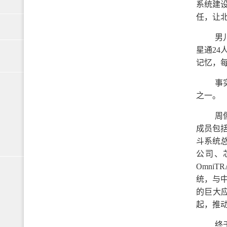
系统建
任，让
男
星通2
记忆，
事
之一。
周
成员包
斗系统
公司、
Omni
统，与
的巨大
起，推
终