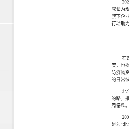
2
成长为现
旗下企
行动助
在
度，也
防疫物
的日常
北
的路。
周儒欣
2
是为“