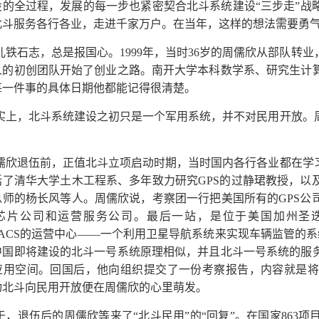
设的全过程，发展的每一步也紧密契合北斗系统建设“三步走”战
北斗服务各行各业，走进千家万户。在当年，这样的想法需要勇
儿铁石志，总是报国心。1999年，当时36岁的周儒欣从部队转
4人的初创团队开始了创业之路。南开大学本科数学系、研究生计
每一件事的具体日期他都能记得很清楚。
实上，北斗系统建设之初只是一个军用系统，并不对民用开放。
儒欣退伍前，正值北斗立项启动时期，当时国内各行各业都在学习
括了清华大学土木工程系、多年致力研究GPS的过静珺教授，以
总师的杨长风等人。周儒欣说，考察团一行把美国所有的GPS公
芯片公司和运营服务公司。最后一站，是位于美国加州圣
TRACS的运营中心——一个利用卫星导航系统来实现车辆监管的系
中国即将建设的北斗一号系统原理相似，并且北斗一号系统的服
应用空间。回国后，他向组织提交了一份考察报告，内容就是将
动北斗向民用开放便在周儒欣的心里萌发。
于，退伍后的周儒欣等来了“北斗民用”的“回复”。在国家863