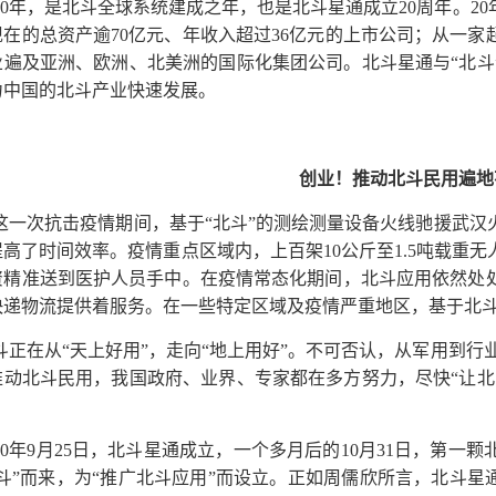
020年，是北斗全球系统建成之年，也是北斗星通成立20周年。2
在的总资产逾70亿元、年收入超过36亿元的上市公司；从一家起
业遍及亚洲、欧洲、北美洲的国际化集团公司。北斗星通与“北斗
力中国的北斗产业快速发展。
创业！推动北斗民用遍地
这一次抗击疫情期间，基于“北斗”的测绘测量设备火线驰援武汉
提高了时间效率。疫情重点区域内，上百架10公斤至1.5吨载重
资精准送到医护人员手中。在疫情常态化期间，北斗应用依然处
快递物流提供着服务。在一些特定区域及疫情严重地区，基于北
斗正在从“天上好用”，走向“地上用好”。不可否认，从军用到行
推动北斗民用，我国政府、业界、专家都在多方努力，尽快“让北
。
000年9月25日，北斗星通成立，一个多月后的10月31日，第
北斗”而来，为“推广北斗应用”而设立。正如周儒欣所言，北斗星