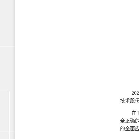
2
技术股
在
全正确
的全面