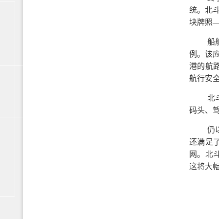
统。北
块牌照—
船
例。该
港的航路
航行安
北
码头、
仍
还满足
网。北
这将大