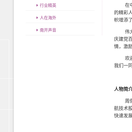
行业精英
在
的精彩
人在海外
帜增添
南开声音
伟
庆建党
情，激
欢
我们一
人物简
周
航技术
快速发