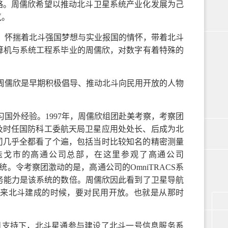
略。周儒欣希望以推动北斗卫星系统产业化发展为己
气。
业，怀揣着北斗强国梦想与实业报国的情怀，带着北斗
算机与系统工程系毕业的周儒欣，对数字有着特殊的
周儒欣是早期积极倡导、推动北斗向民用开放的人物
国外经验。1997年，周儒欣组团赴美考察，考察团
及时任国防科工委航天局卫星应用处处长、后成为北
司几乎全都看了个遍，包括当时比较知名的精密测量
迭戈市的高通公司总部，在这里参观了高通公司
统。令考察团激动的是，高通公司的OmniTRACS系
务能力是该系统的数倍。周儒欣因此看到了卫星导航
来北斗建成的时候，要对民用开放。也就是从那时
项目支持下，北斗星通参与建设了北斗一号信息服务系