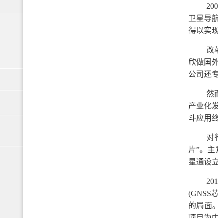
2
卫星导
得以实
改
欣做国
公司还
然
产业化
斗应用
对
片”。
星通设
2
(GN
的局面
项目为中