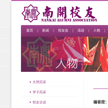
首页
新闻
校友会
活动
人物
大师风采
学子风采
校友访谈
编者按