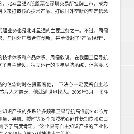
13日，北斗星通A股股票在深圳交易所挂牌上市，成为
期以来打造核心技术产品、打破国外垄断的坚定信念
代理业务也是北斗星通的主要业务之一。不过，周儒
，与国外厂商合作创新，甚至做起了“产品经理”，
的技术体系和产品体系。周儒欣说，在我国卫星导航
有了自主建设、独立运行的卫星导航系统，但各类北
路的信念时时在提醒着他，“下决心一定要搞自主芯
片人才匮乏，他就满世界找人。2009年3月，北斗
。
自主知识产权的多系统多频率卫星导航高性能SoC芯片
度测量、导航、授时等多个领域核心部件长期依赖进口
给予了高度肯定，“这个具有自主知识产权的产业化
了2015年度国家科技进步二等奖。