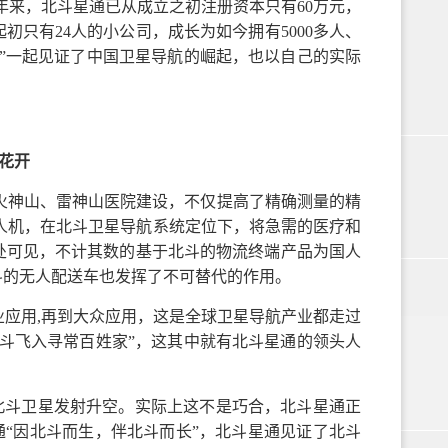
0年来，北斗星通已从成立之初注册资本只有60万元，
初只有24人的小公司，成长为如今拥有5000多人、
”一起见证了中国卫星导航的崛起，也以自己的实际
花开
火神山、雷神山医院建设，不仅提高了精确测量的精
无人机，在北斗卫星导航系统定位下，将急需的医疗和
处可见，不计其数的基于北斗的物流终端产品为国人
斗的无人配送车也发挥了不可替代的作用。
业应用,再到大众应用，这是全球卫星导航产业都走过
斗飞入寻常百姓家”，这其中就有北斗星通的领头人
一颗北斗卫星发射升空。实际上这不是巧合，北斗星通正
通“因北斗而生，伴北斗而长”，北斗星通见证了北斗