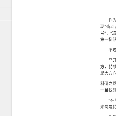
作
现“奋
号”、“
第一梯
不
严
方，持
是大方
科研之
一旦找
“
来说是特