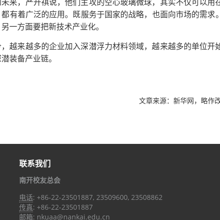
到未来，严开祺说，他们主攻的空心玻璃微球，其实不仅可以用
，都有着广泛的应用。既服务于国家的战略，也面向市场的需求
，另一方面要把新技术产业化。
今，越来越多的企业加入深潜浮力材料领域，越来越多的单位开
深潜装备产业链。
文章来源：新华网，略作
联系我们
南开校友总会
电话
: +86-22-23501887, 23509600, 23508862
传真
: +86-22-23501887
邮箱
: nkuaa@nankai.edu.cn