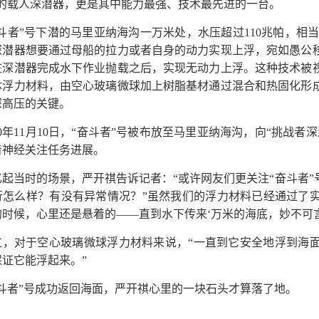
”的载人深潜器，更是其中能力最强、技术最先进的一台。
奋斗者”号下潜的马里亚纳海沟一万米处，水压超过110兆帕，相当
深潜器想要通过母船的拉力或者自身的动力实现上浮，宛如愚公
在深潜器完成水下作业抛载之后，实现无动力上浮。这种技术被
体浮力材料，由空心玻璃微球加上树脂基材通过混合和热固化形
深高压的关键。
20年11月10日，“奋斗者”号被布放至马里亚纳海沟，向“挑战
着神经关注任务进展。
忆起当时的场景，严开祺告诉记者：“或许网友们更关注“奋斗者
行怎么样？有没有异常情况？”虽然我们的浮力材料已经通过了
的时候，心里还是悬着的——直到水下传来‘万米的海底，妙不可言
过，对于空心玻璃微球浮力材料来说，“一直到它安全地浮到海
证它能浮起来。”
奋斗者”号成功返回海面，严开祺心里的一块石头才算落了地。