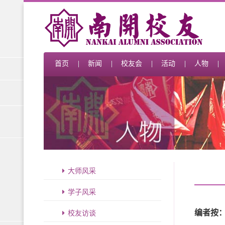
首页
新闻
校友会
活动
人物
大师风采
学子风采
校友访谈
编者按