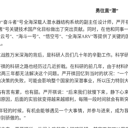
勇往直“潜”
为“奋斗者”号全海深载人潜水器结构系统的副主任设计师，严开
斗者”号关键技术国产化目标做出了突出贡献。同时，在他和同事
凌云号”、“海斗一号”、“悟空号”、“全海深ARV”等提供了关
队。
过战胜万米深海的背后，是科研人员们几十年的辛勤工作。科学
开祺的科研之路也经历过几近折戟。在科研的前几年，由于材料
续两三年都无法解决这个问题。严开祺回忆到当时的状况：“一
向决策的失败，可能会影响整个国家的深潜事业，所以压力特别大
路有苦有累，也有甜。严开祺说：“后来我们就慢下来，静下心
到原因，后面的实验就变得越来越顺利，每隔一段时间就会有新突
在年轻的时候，有机会能够遇见一个大事情，并参与进来，成为
别骄傲的。”