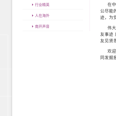
行业精英
在
公尽能
人在海外
迹，为
南开声音
伟
友事迹
友见贤
欢迎
同发掘