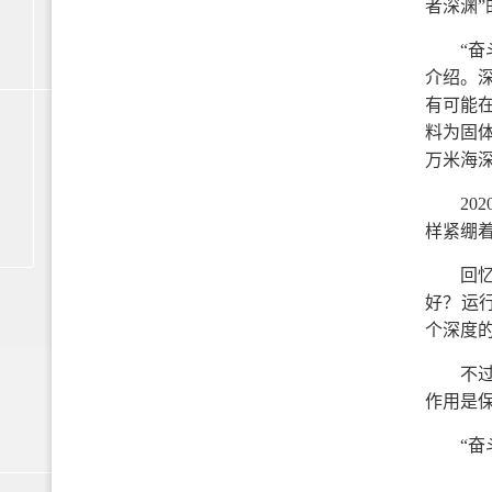
者深渊
“
介绍。
有可能
料为固
万米海
20
样紧绷
回
好？运
个深度
不
作用是保
“