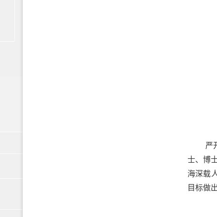
严
士、博
海深载
目标做出