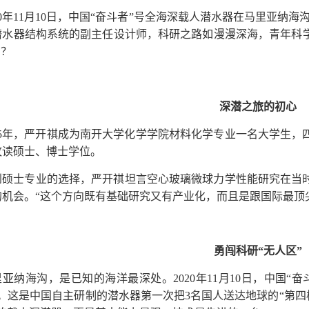
20年11月10日，中国“奋斗者”号全海深载人潜水器在马里亚纳海
潜水器结构系统的副主任设计师，科研之路如漫漫深海，青年科
的？
深潜之旅的初心
005年，严开祺成为南开大学化学学院材料化学专业一名大学生
攻读硕士、博士学位。
到硕士专业的选择，严开祺坦言空心玻璃微球力学性能研究在当
的机会。“这个方向既有基础研究又有产业化，而且是跟国际最顶
勇闯科研“无人区”
里亚纳海沟，是已知的海洋最深处。2020年11月10日，中国
9米。这是中国自主研制的潜水器第一次把3名国人送达地球的“第四