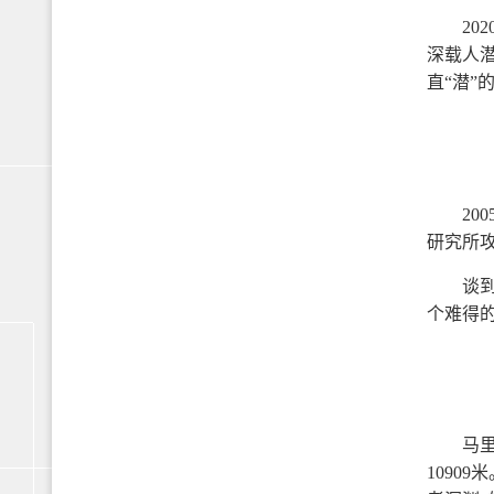
20
深载人
直“潜”
2
研究所
谈
个难得
马
1090