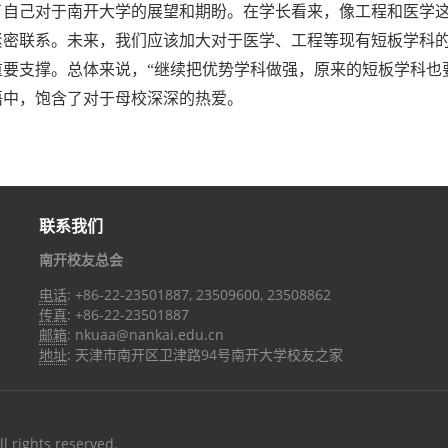
了自己对于南开大学的展望和期盼。在学长看来，像工程和医学
紧密联系。未来，我们应该加大对于医学、工程等现有短板学科
重要支撑。总体来说，“继续把优势学科做强，原来的短板学科也
语中，饱含了对于母校深深的热爱。
联系我们
南开校友总会
电话
: +86-22-23501887, 23509600, 23508862
传真
: +86-22-23501887
邮箱
: nkuaa@nankai.edu.cn
地址
: 天津市南开区卫津路94号南开大学校友之家
ll rights reserved.