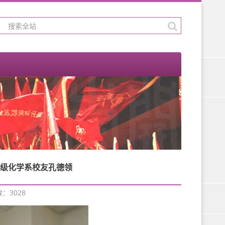
5级化学系校友孔德领
数：
3028