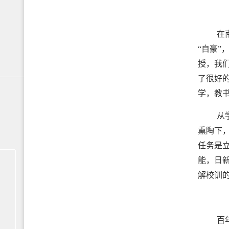
在
“自豪
授，我
了很好
学，教
从
熏陶下
任务是立
能，日
解校训
百