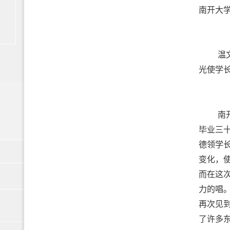
南开大
温
光使学
南
毕业三
德领学
变化，
而在这
力的唱
再次见
了许多