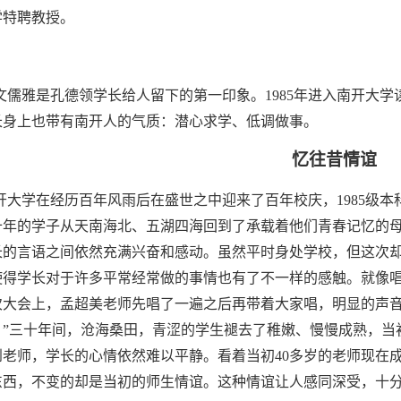
学特聘教授。
文儒雅是孔德领学长给人留下的第一印象。1985年进入南开大
长身上也带有南开人的气质：潜心求学、低调做事。
忆往昔情谊
开大学在经历百年风雨后在盛世之中迎来了百年校庆，1985级本
十年的学子从天南海北、五湖四海回到了承载着他们青春记忆的
长的言语之间依然充满兴奋和感动。虽然平时身处学校，但这次却
使得学长对于许多平常经常做的事情也有了不一样的感触。就像唱
次大会上，孟超美老师先唱了一遍之后再带着大家唱，明显的声
。”三十年间，沧海桑田，青涩的学生褪去了稚嫩、慢慢成熟，当
到老师，学长的心情依然难以平静。看着当初40多岁的老师现在
东西，不变的却是当初的师生情谊。这种情谊让人感同深受，十分