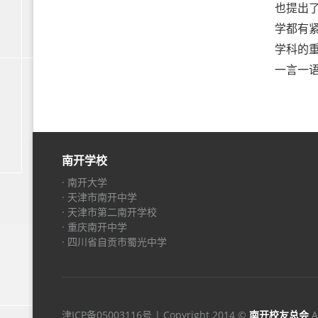
也提出
学都有
学科的
一言一
南开学校
· 南开大学
· 天津市南开中学
· 天津市第二南开学校
· 重庆南开中学
· 四川省自贡市蜀光中学
津ICP备05003116号
| Copyright 2014 ©
南开校友总会
A