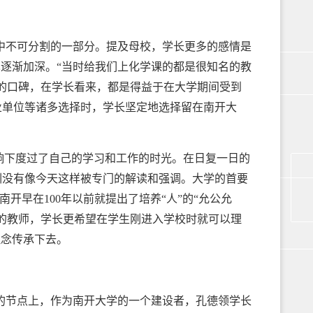
中不可分割的一部分。提及母校，学长更多的感情是
也逐渐加深。“当时给我们上化学课的都是很知名的教
的口碑，在学长看来，都是得益于在大学期间受到
业单位等诸多选择时，学长坚定地选择留在南开大
响下度过了自己的学习和工作的时光。在日复一日的
训没有像今天这样被专门的解读和强调。大学的首要
开早在100年以前就提出了培养“人”的“允公允
的教师，学长更希望在学生刚进入学校时就可以理
理念传承下去。
的节点上，作为南开大学的一个建设者，孔德领学长