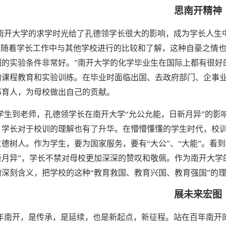
思南开精神
南开大学的求学时光给了孔德领学长很大的影响，成为学长人生
”，随着学长工作中与其他学校进行的比较和了解，这种自豪之情
们的实验条件非常好。”南开大学的化学毕业生在国际上都有很好
的课程教育和实验训练。在毕业时面临出国、去政府部门、企事
书育人，为母校做出自己的贡献。
学生到老师，孔德领学长在南开大学“允公允能，日新月异”的影
，学长对于校训的理解也有了升华。在懵懵懂懂的学生时代，校
德树人。作为学生，要为国家服务，要有“大公”、“大能”。看到南
新月异”，学长不禁对母校更加深深的赞叹和敬佩。作为南开大学
的深刻含义，把学校的这种“教育救国、教育兴国、教育强国”的
展未来宏图
年南开，是传承，是延续，也是新起点，新征程。站在百年南开