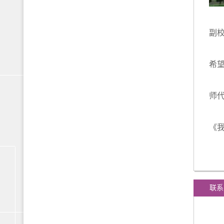
副
朱
希
经
师
座
《
校
联系