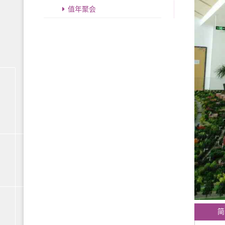
值年聚会
简