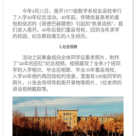
今年
月
日，南开
级数学系校友返校举行
4
21
1977
了入学
年纪念活动。
年前，伴随恢复高考的喜
40
40
悦和徐迟的《哥德巴赫猜想》引起的“陈景润热”，我
们进入南开。
年后我们重返母校，回到当年求学
40
的校园，纪念那段难忘的人生经历。
1.
纪念视频
活动之前筹备组向全体同学征集老照片，制作
了
“
年的回忆”
纪念视频。视频展现了全系
个班同
40
3
学的入学相识、毕业后相聚、毕业
年重返母校、
30
入学
年相约再回母校的场景，里面有
张同学的
40
108
照片，
张会场领导和南开景物等照片，
位老师的
21
5
讲话视频截取等。