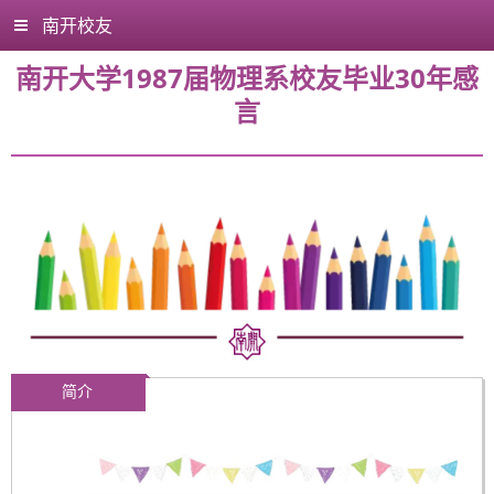
南开校友
南开大学1987届物理系校友毕业30年感
言
简介