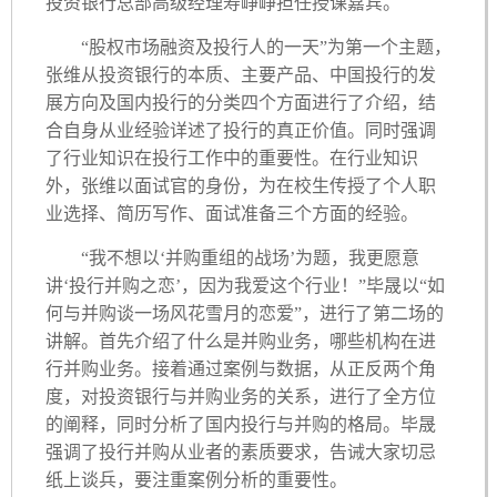
投资银行总部高级经理寿峥峥担任授课嘉宾。
“股权市场融资及投行人的一天”为第一个主题，
张维从投资银行的本质、主要产品、中国投行的发
展方向及国内投行的分类四个方面进行了介绍，结
合自身从业经验详述了投行的真正价值。同时强调
了行业知识在投行工作中的重要性。在行业知识
外，张维以面试官的身份，为在校生传授了个人职
业选择、简历写作、面试准备三个方面的经验。
“我不想以‘并购重组的战场’为题，我更愿意
讲‘投行并购之恋’，因为我爱这个行业！”毕晟以“如
何与并购谈一场风花雪月的恋爱”，进行了第二场的
讲解。首先介绍了什么是并购业务，哪些机构在进
行并购业务。接着通过案例与数据，从正反两个角
度，对投资银行与并购业务的关系，进行了全方位
的阐释，同时分析了国内投行与并购的格局。毕晟
强调了投行并购从业者的素质要求，告诫大家切忌
纸上谈兵，要注重案例分析的重要性。