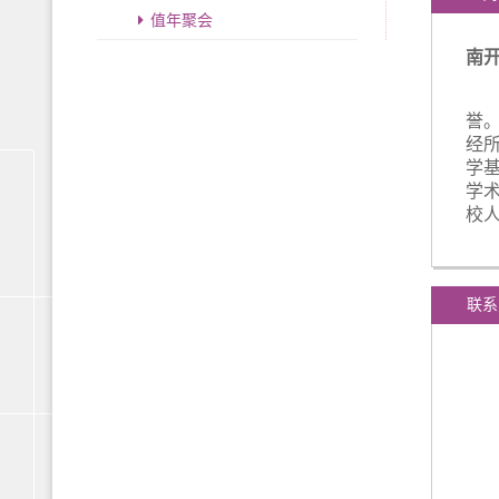
值年聚会
南
南
誉
经
学
学
校
联系