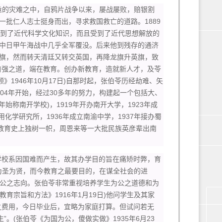
亟的灾难之中，自鸦片战争以来，屡战屡败，赔银割
批仁人志士挺身而出，寻求救国救亡的道路。1889
学到了近代科学文化知识，而且受到了近代思想解放的
中日甲午海战中几乎全军覆没。后来他到残存的通济
升龙旗，然而转天清廷又转交英国，再降龙旗升英旗，致
自强之道，端在教育。创办新教育，造就新人才，及苓
1946年10月17日)自那时起，张伯苓历经劫难、矢
04年开始，经过30多年的努力，构建起一个包括大、
始称南开学校)，1919年开办南开大学，1923年成
用化学研究所，1936年成立南渝中学，1937年接办蜀
国教育史上独树一帜，周恩来等一大批民族英彦辈出南
校系因国难而产生，故其办学目的旨在痛矫时弊，育
人为圣为贤，而今教育之最要目的，在谋全社会的进
立为公之志向。张伯苓非常重视培养学生为公之道德和为
育宗旨和方法》1916年1月19日)他问学生及其家
之费用，今日毕业后，宜略为家庭打算。但试问若无
。(张伯苓《为国为公，傻做实做》1935年6月23