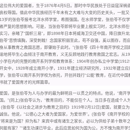
伟大的爱国者，生于1876年4月5日。那时中华民族处于日益寇深祸
丧权辱国。值此中华民族经历千年未有之大难与大变的历史关头，一批又一
13岁的张伯苓报考北洋水师学堂，希图强国。在水师学堂，张伯苓不仅
者严复的思想影响。可是，当张伯苓即将毕业要上舰实习时，北洋水师在
实习，亲睹了“国帜三易”，即1898年日本将威海卫交还中国，降日旗
伯苓“悲愤填胸，深受刺戟！念国家积弱至此，苟不自强，奚以图存，而
身从事教育之救国志愿，即肇始于此时。”(张伯苓《四十年南开学校之回顾》
渝地将毕生心血倾注于南开教育，义无反顾地践行教育救国之宏志。从19
小学在内的完整的南开系列学校教育体系：1904年创办私立中学堂(1912年
开女中，1928年成立南开小学，1931年建立经济研究所，1932年建立应
学，张伯苓以南开系列学校为依托，开创并践行“公能”教育，在近代中
书就了爱国育才的光辉篇章。
，是张伯苓为人与办学的最为鲜明且一以贯之的特点。他说，“南开学
国。”(同上)张伯苓认为，“教育目的，不能仅在个人。当日多在造成个
。(张伯苓《以社会之进步为教育之目的》1919年2月12日)爱国，就要
诚信。他说，“公德心之大者为爱国家，为爱世界”。(张伯苓《南开学校的教
“将来是为国？抑为私？来宾中或有诸生之家长，必以为供给子弟十数年
何能有家？”“诸生功课已毕业，此后应思如何为国为公，方不愧为南开学生”