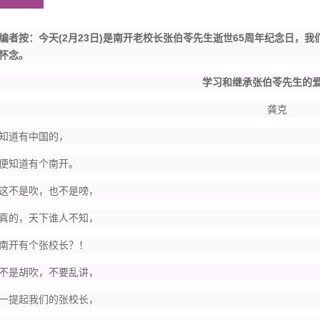
按：今天(2月23日)是南开老校长张伯苓先生逝世65周年纪念日，
怀念。
学习和继承张伯苓先生的爱
龚克
道有中国的，
知道有个南开。
不是吹，也不是嗙，
的，天下谁人不知，
开有个张校长？！
是胡吹，不要乱讲，
提起我们的张校长，