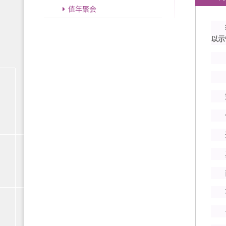
值年聚会
编者
以示
知
便
这
真
南
不
一