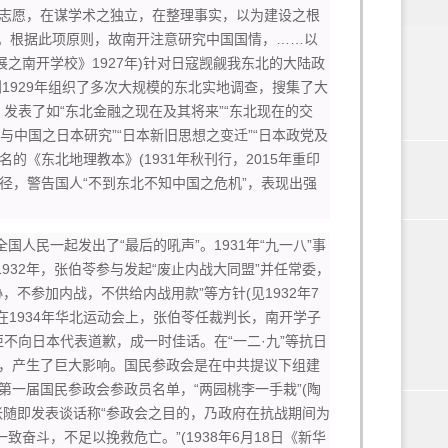
志愿，在谋学术之独立，在整理事实，以为建设之根
’。根据此项原则，故南开注意研究中国国情，……以
之南开学校》1927年)针对日寇觊觎我东北的大陆政
1929年组织了多次大规模的东北实地调查，搜集了大
，发表了如“东北金融之现在及其将来”“东北现在的交
究与中国之日本研究”“日本新旧思想之变迁”“日本政党及
的《东北地理教本》(1931年秋刊行，2015年重印
径，警告国人“不到东北不知中国之危机”，表现出强
民一起发出了“最后的吼声”。1931年“九一八”事
932年，张伯苓参与发起“废止内战大同盟”并任常委，
不参加内战，不供给内战用款”等方针(见1932年7
在1934年华北运动会上，张伯苓任裁判长，南开学子
拒不向日本代表道歉，成一时佳话。在“一二·九”等抗日
，产生了巨大影响。国民参政会是在中共提议下组建
第一届国民参政会参政员名单，“两园桃李一手栽”(陶
张随即发表谈话称“参政会之目的，乃政府在抗战期间为
奋斗，不足以挽救危亡。”(1938年6月18日《新华