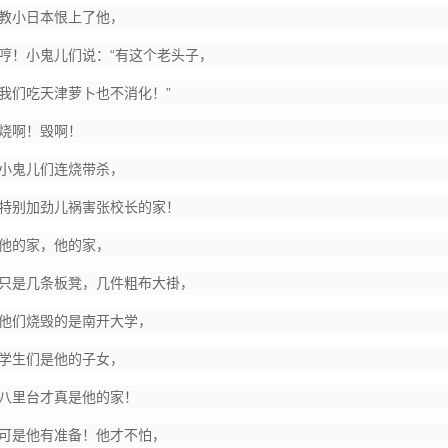
小日本恨上了他，
！小鬼儿们说：“有这个老头子，
们吃天津萝卜也不消化！”
啊！毁啊！
鬼儿们连烧带杀，
别加劲儿祸害张校长的家！
的家，他的家，
是几条板凳，几件粗布大褂，
们烧毁的是南开大学，
生们是他的子女，
里台才真是他的家！
是他有准备！他才不怕，