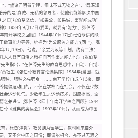
”，“望诸君明徵学理，细味不诚无物之言”，“既深知
苓要培养的是“真诚、无私的领导者，使他们能够解决中国
月14日)张伯苓坚信，“如果公，如果诚，事就能成功”
1934年9月17日)爱国，就要有“能力”。张伯苓
南开学校之回顾》1944年10月17日)张伯苓讲的能
做事能力等等，统括为“为公服务之能力”(同上)。张
6年1月19日)，他说，“余尝为汝等计划，约有二法：
几人人皆有自治之精神而有作事之能力也”。(张伯苓
钰生先生指出，“在伯苓先生的教育思想中，自动、自觉、
(黄钰生《张伯苓教育言论选集序》1984年)爱国，就
先强种，强种必先强身。……南开学校自成立以来，即
苓提倡运动目的，不仅在学校而在社会，不仅在少数
社会运动风气。少数学生之运动技术，固应提高；全
之兼进”。(张伯苓《四十年南开学校之回顾》1944
张伯苓《雅典的奥运会》1907年10月)，从而成为中国
育，概皆‘洋货’。教员则为留学生，教材则来自外
要，又不合中国之国情；即偶尔相合，亦不过无源之