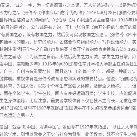
他又说，“诚之一字，为一切道德事业之本源，吾人前途进取应一以是为标准
即力行之”。(张伯苓《作事应以“诚”字为标准》1916年6月28日)张伯
世界所面临的巨大的问题”。(张伯苓《为了中国的民主而奋斗》1918年1
开的目的是对的，公与诚是有力的，干！”(张伯苓《南开的目的与南开的精神》
“有爱国之心，兼有救国之力，然后使可实现救国之宏愿”。(张伯苓《四十年
包括学习的能力、研究的能力、团结合作与组织能力、写作说话能力、实干
特别注重“引导学生之自动力”(张伯苓《南开学校的教育宗旨和方法》191
先生之辅助；二为诸生之自治。夫然后先生之力渐减，学生之力日增，庶
强中国，端赖新少年》1916年8月30日)曾任南开学校大学部主任的黄
、自主、自创占有重要地位。而且这‘五自’的每一个‘自’，都是一种能力”。
健体魄。重视体育是张伯苓教育思想和实践的重要特点。他说，“强国必
视体育，为国人倡，以期个个学生有坚强之体魄，及健全之精神。……但
，而在全体学生。学生在校，固应有良好运动习惯；学生出校，应能促进
生之身体锻炼，尤应注意。最要者学校体育不仅在技术之专长，尤重在体德
0月17日)张伯苓早在1907年就提出“吾国选手在不久的将来参加奥运会”(
匹克运动之第一人。
，就要“知中国、服务中国”。张伯苓在1927年就指出，“以往之大学教
讨论学术，则恒以欧美之历史与社会为背影。此类教育，既不合学生之需