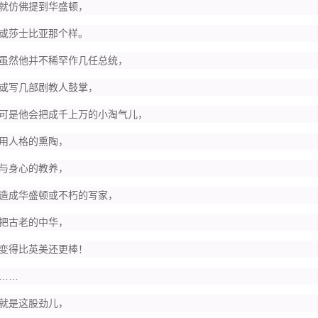
仿佛提到华盛顿，
莎士比亚那个样。
然他并不稀罕作几任总统，
写几部剧教人鼓掌，
是他会把成千上万的小淘气儿，
人格的熏陶，
身心的教养，
成华盛顿或不朽的写家，
古老的中华，
得比英美还更棒！
…
是这股劲儿，