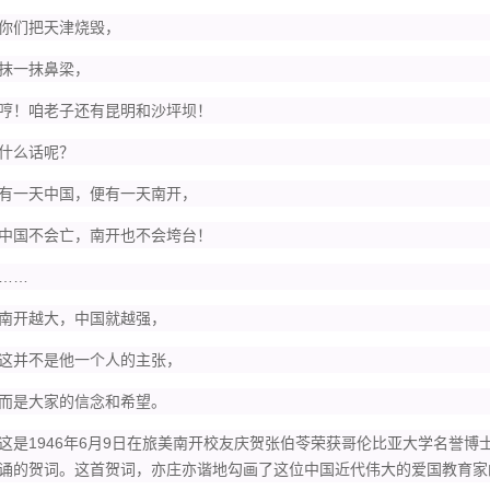
们把天津烧毁，
一抹鼻梁，
！咱老子还有昆明和沙坪坝！
么话呢？
一天中国，便有一天南开，
国不会亡，南开也不会垮台！
…
开越大，中国就越强，
并不是他一个人的主张，
是大家的信念和希望。
1946年6月9日在旅美南开校友庆贺张伯苓荣获哥伦比亚大学名誉博
诵的贺词。这首贺词，亦庄亦谐地勾画了这位中国近代伟大的爱国教育家