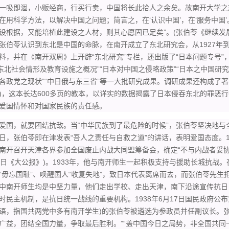
一吸即涸，小贩经商，行买行卖，中国将长此拾人之余矣。故南开大学之
在用科学方法，以解决中国之问题；简言之，在‘认识中国’，在‘服务中国
设根据，又能培植此建设之人材，则其心愿固已足矣”。(张伯苓《继续发展
张伯苓认识到东北是中国的命脉，在南开成立了东北研究会，从1927年到
料，并在《南开双周》上开辟“东北研究”专栏，还出版了“日本问题专号”
“东北社会情形及教育设施之概况”“日本对中国之侵略政策”“日本之中国研
各政党之现状”“中日俄与东三省”等一大批研究成果。调研成果还构成了著名
)，这本长达600多页的教本，以详实的数据揭露了日本侵吞东北的罪恶行
爱国情怀和对国家民族的责任感。
，就要团结抗敌。当“中华民族到了最危险的时候”，张伯苓坚决地与全国人
日，张伯苓即在津发表“吾人之责任与自救之道”的讲话，表明爱国态度。1
南开召开天津各界参加全国废止内战大同盟筹备会，确定“不与内战者妥协，
1日《大公报》)。1933年，他与南开师生一起积极支持与援助长城抗战。
“毋忘国耻”、唤醒国人“收复失地”，致日本代表离席而去，而张伯苓先生
中南开师生均是中坚力量，他们走出学校、走出天津，南下沿途宣传抗日
时民主机制，是抗日统一战线的重要机构。1938年6月17日国民政府公布
语，指国共两党中多有南开学生)的张伯苓被遴选为参政员并任副议长。
广益，团结全国力量，争取最后胜利。”“盖中国今日之局势，非全国共同一致