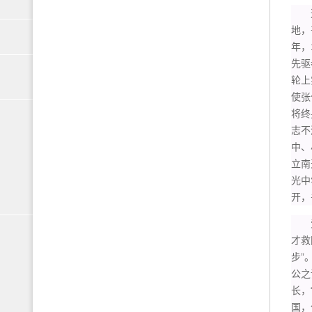
这位
地，
年，
先驱
轮上
使张
将终
志不
中、
立南
光中
开，
爱国
才救
步”
公之
长，
国，