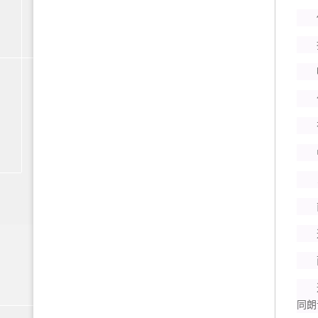
你
抹
哼
什
有
中
…
南
这
而
这是
同朗