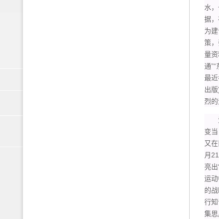
水，
据，
为建
策，
量资
通”
最近
出版
烈的
爱国
变当
又在
月2
亮出
运动
的战
行知
集思