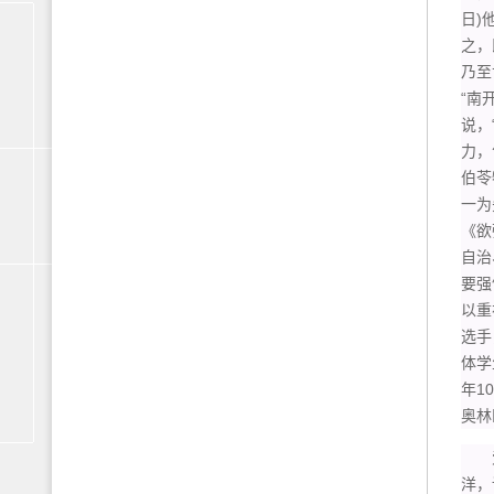
日)
之，
乃至
“南
说，
力，
伯苓
一为
《欲
自治
要强
以重
选手
体学
年1
奥林
爱国
洋，