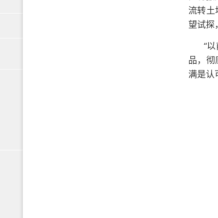
流转土
望试探
“
品，彻
满是认