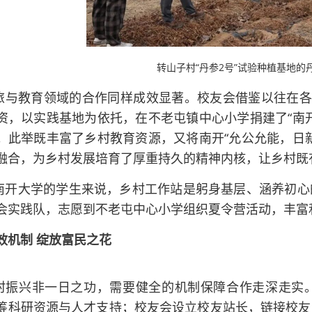
转山子村“丹参2号”试验种植基地的
旅与教育领域的合作同样成效显著。校友会借鉴以往在各
资，以实践基地为依托，在不老屯镇中心小学捐建了“南
。此举既丰富了乡村教育资源，又将南开“允公允能，日
融合，为乡村发展培育了厚重持久的精神内核，让乡村既有“
南开大学的学生来说，乡村工作站是躬身基层、涵养初心
会实践队，志愿到不老屯中心小学组织夏令营活动，丰富
效机制 绽放富民之花
村振兴非一日之功，需要健全的机制保障合作走深走实
筹科研资源与人才支持；校友会设立校友站长，链接校友