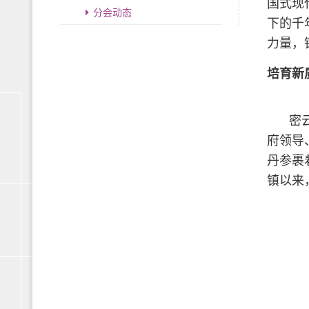
国式现
分会动态
下的千
力量，
培育新
密
府领导
丹参裹
镇以来