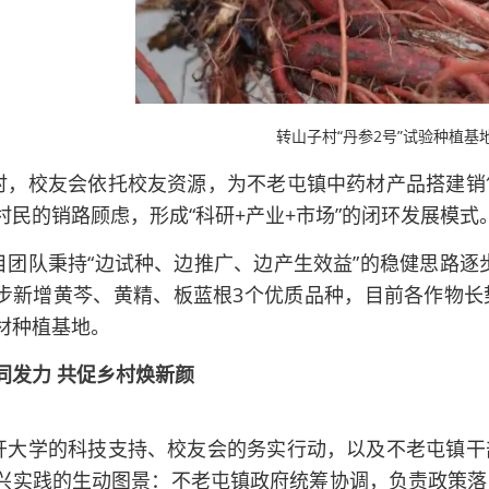
转山子村“丹参2号”试验种植基
时，校友会依托校友资源，为不老屯镇中药材产品搭建销
村民的销路顾虑，形成“科研+产业+市场”的闭环发展模式
目团队秉持“边试种、边推广、边产生效益”的稳健思路逐步
步新增黄芩、黄精、板蓝根3个优质品种，目前各作物长
材种植基地。
同发力 共促乡村焕新颜
开大学的科技支持、校友会的务实行动，以及不老屯镇干
兴实践的生动图景：不老屯镇政府统筹协调，负责政策落