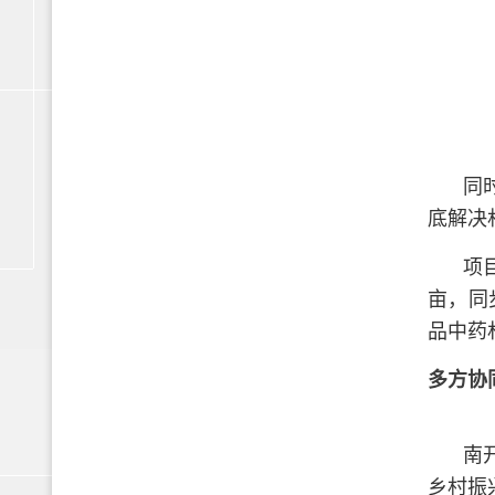
同
底解决
项
亩，同
品中药
多方协
南
乡村振