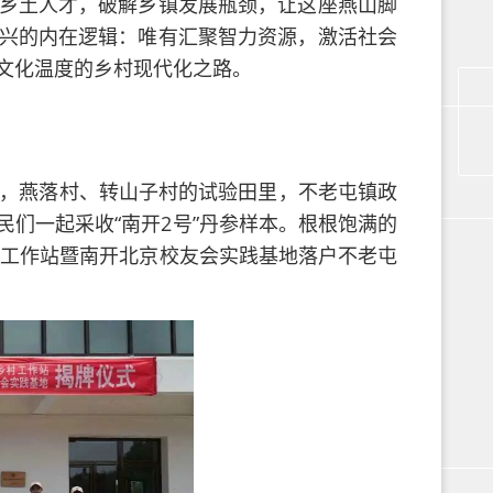
乡土人才，破解乡镇发展瓶颈，让这座燕山脚
兴的内在逻辑：唯有汇聚智力资源，激活社会
文化温度的乡村现代化之路。
1月，燕落村、转山子村的试验田里，不老屯镇政
们一起采收“南开2号”丹参样本。根根饱满的
村工作站暨南开北京校友会实践基地落户不老屯