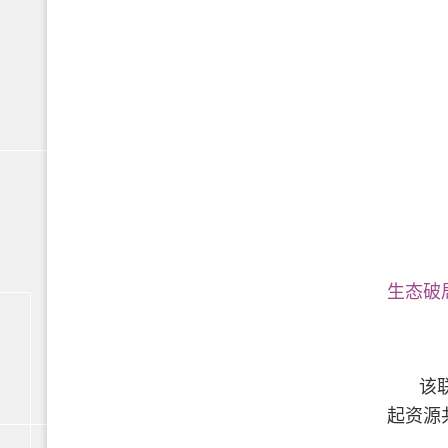
生态破
该
起资源