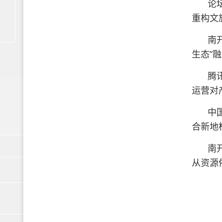
论
重构文
南
生态”
腾
运营对
中
合新地
南
从资源