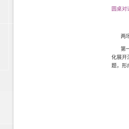
圆桌对
两
第
化展开
题，形