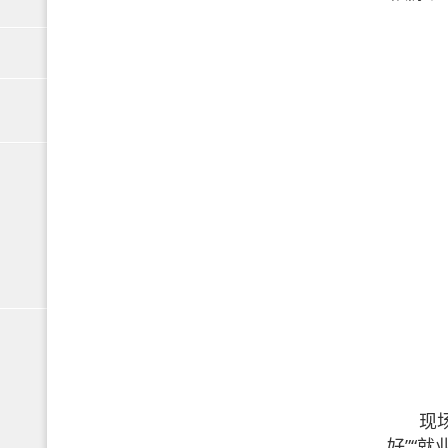
现
好”“