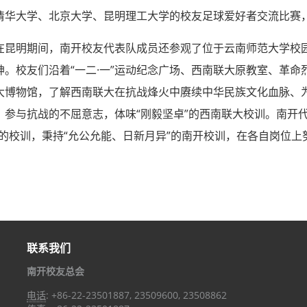
清华大学、北京大学、昆明理工大学的校友足球爱好者交流比赛
明期间，南开校友代表队成员还参观了位于云南师范大学校园
神。校友们沿着“一二·一”运动纪念广场、西南联大原教室、革
大博物馆，了解西南联大在抗战烽火中赓续中华民族文化血脉、
、参与抗战的不屈意志，体味“刚毅坚卓”的西南联大校训。南开
”的校训，秉持“允公允能、日新月异”的南开校训，在各自岗位
联系我们
南开校友总会
电话
: +86-22-23501887, 23509600, 23508862