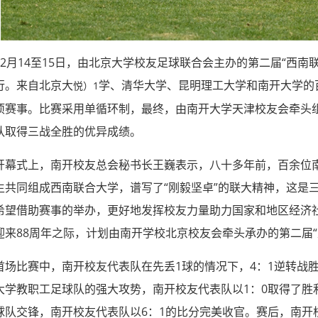
月14至15日，由北京大学校友足球联合会主办的第二届“西南
行。来自北京大
学、清华大学、昆明理工大学和南开大学的
悦）1
项赛事。比赛采用单循环制，最终，由南开大学天津校友会牵头
队取得三战全胜的优异成绩。
式上，南开校友总会秘书长王巍表示，八十多年前，百余位南
生共同组成西南联合大学，谱写了“刚毅坚卓”的联大精神，这是
希望借助赛事的举办，更好地发挥校友力量助力国家和地区经济社
迎来88周年之际，计划由南开学校北京校友会牵头承办的第二届“
比赛中，南开校友代表队在先丢1球的情况下，4：1逆转战胜
大学教职工足球队的强大攻势，南开校友代表队以1：0取得了胜
球队交锋，南开校友代表队以6：1的比分完美收官。赛后，南开