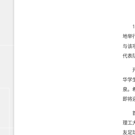
12
地举
与该
代表
开幕
华学
泉。
即将
首场
理工
友足