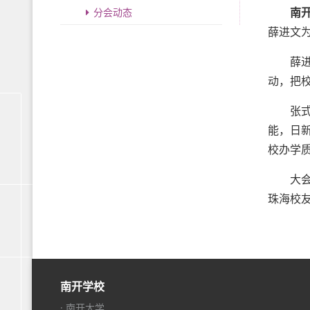
南
分会动态
薛进文
薛进文
动，把校
张式琪
能，日
校办学
大会通
珠海校
南开学校
· 南开大学