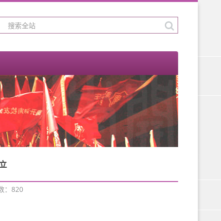
立
次数：
820