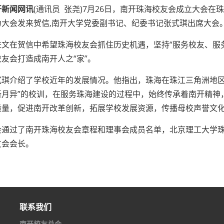
开新闻网讯
(通讯员 张尧)7月26日，南开珠海校友会成立大会
为大会发来贺信,南开大学党委副书记、纪委书记张式琪出席大会
在贺信中希望珠海校友会抓住历史机遇，坚持“服务校友、服务
友会打造成南开人之“家”。
介绍了学校近年的发展情况。他指出，珠海在珠江三角洲地区具
新月异”的校训，在服务珠海建设的过程中，始终传承着南开精神
质量，促进南开改革创新，拓展学校发展资源，传播母校声誉文化
过了南开珠海校友会章程和理事会成员名单，北京理工大学珠海
友会会长。
联系我们
南开校友总会