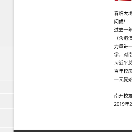
亲爱的海
春临大
问候！
过去一
（含港
力量进一
学，对
习近平
百年校
一元复
南开校
2019年