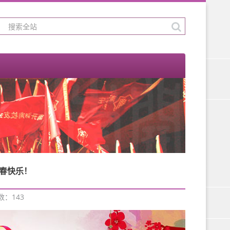
春快乐！
次数：
143