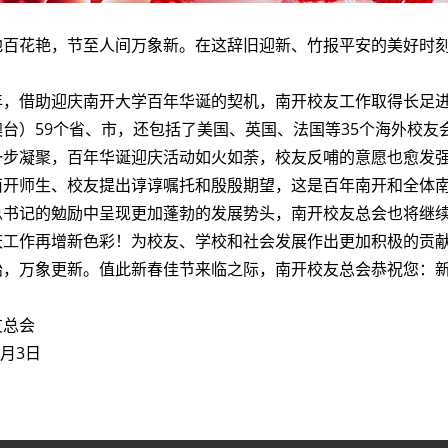
内外校友:
地百花艳，节至人间万象新。在这辞旧迎新、竹报平安的美好时
年，借助迎庆南开大学百年华诞的契机，南开校友工作取得长足
澳台）59个省、市，还包括了美国、英国、法国等35个海外校友
步凝聚，百年华诞迎庆活动如火如荼，校友反哺的意愿也愈发强烈
南开师生、校友提出谆谆嘱托和殷殷期望，这是百年南开和全体
总书记的勉励中呈现更加蓬勃的发展势头，南开校友总会也将继
庆工作再增新色彩！为校友、学校和社会发展作出更加积极的贡
始，万象更新。值此新春佳节来临之际，南开校友总会恭祝您：
友总会
2月3日