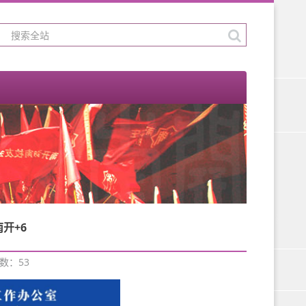
开+6
次数：
53