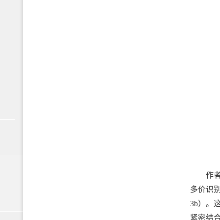
作者根
多价识别
3b）。
紧密结合