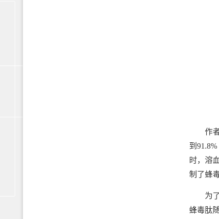
作者研究
到91.
时，溶血
制了蜂毒
为了评
蜂毒肽随