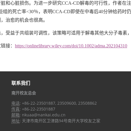
脏和心脏损伤。为进一步研究CCA-CD解毒的可行性，作者在注射
些组的死亡率<30％，表明CCA-CD即使在中毒后40分钟给
剂，治愈的机会也很高。
受益于共组装可调性，该策略可适用于解毒其他大分子毒素，
链接：
https://onlinelibrary.wiley.com/doi/10.1002/adma.202104310
联系我们
南开校友总会
电话
: +86-22-23501887, 23509600, 23508862
传真
: +86-22-23501887
邮箱
: nkuaa@nankai.edu.cn
地址
: 天津市南开区卫津路94号南开大学校友之家