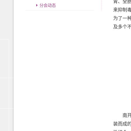
胃、全
分会动态
来抑制
为了一
及多个
南开大学
装而成