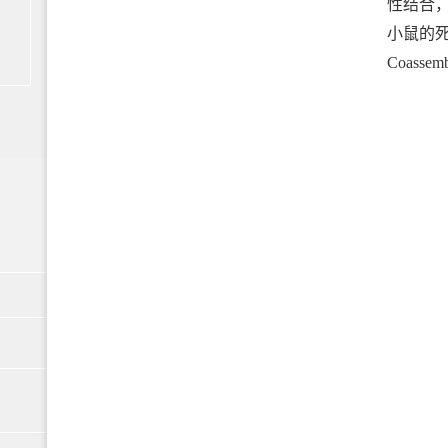
性结合
小鼠的死亡率
Coassem