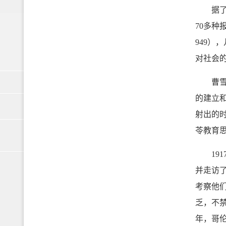
据了解
70多种
949
对社会
曹雪涛
的建立
射出的
苓教育
191
并走访
考察他
乏，不禁
年，哥