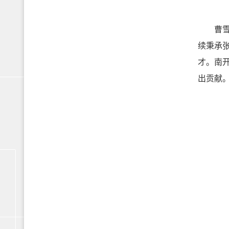
曹雪涛
续秉承
才。南
出贡献