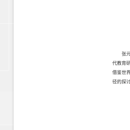
张元龙
代教育
借鉴世
径的探讨