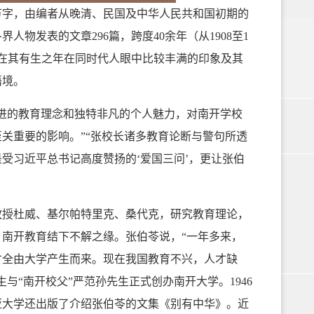
字，由编者从晚清、民国及中华人民共和国初期的
人物发表的文章296篇，跨度40余年（从1908至1
生在其有生之年在同时代人眼中比较丰满的印象及其
语境。
进的教育理念和独特非凡的个人魅力，对南开学校
关重要的影响。”“张校长诸多教育论断与警句所透
受习近平总书记高度赞扬的‘爱国三问’，更让张伯
教授杜威、基尔帕特里克、桑代克，研究教育理论，
、南开教育结下不解之缘。张伯苓说，“一年多来，
才全由大学产生而来。现在我国教育不兴，人才缺
与“南开校父”严范孙先生正式创办南开大学。1946
比亚大学还出版了介绍张伯苓的文集《别有中华》。近