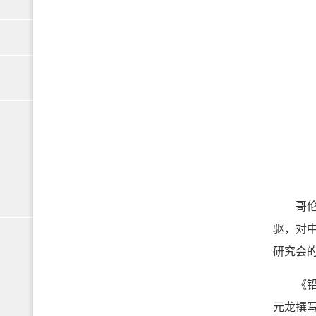
哥伦比亚
驱，对
研究会的
《铅字
元龙撰