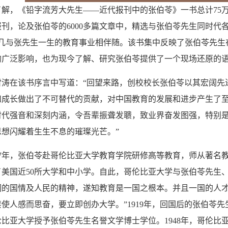
，《铅字流芳大先生——近代报刊中的张伯苓》一书总计75万
报刊，论及张伯苓的6000多篇文章中，精选与张伯苓先生同时代各界
），几与张先生一生的教育事业相伴随。该书集中反映了张伯苓先
的广泛影响，也为现今了解、研究张伯苓提供了一个现场还原的
在该书序言中写道：“回望来路，创校校长张伯苓以其宏阔先
和成长做出了不可替代的贡献，对中国教育的发展和进步产生了至
时代强音和深刻内涵，令吾辈振聋发聩，致业界奋发图强，特别是
思想闪耀着生生不息的璀璨光芒。”
7年，张伯苓赴哥伦比亚大学教育学院研修高等教育，师从著名
了美国近50所大学和中小学。自此，哥伦比亚大学与张伯苓先生
们的国情及人民的精神，遂知教育是一国之根本。并且一国的人
使人感而思奋，要立即创办大学。”1919年，回国后的张伯苓先生
伦比亚大学授予张伯苓先生名誉文学博士学位。1948年，哥伦