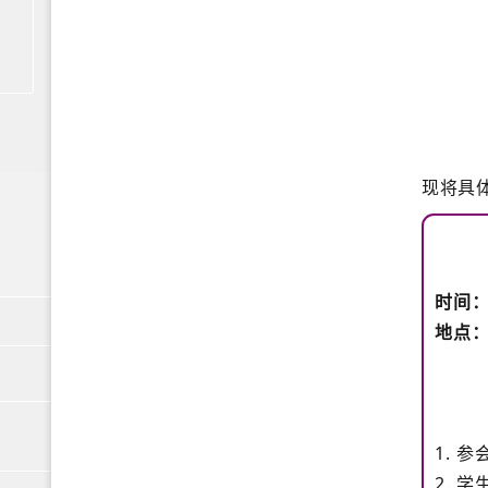
现将具
时间：
地点
1. 
2. 