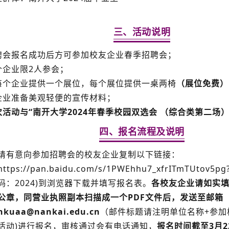
三、活动说明
招聘会报名成功后方可参加校友企业春季招聘会；
每个企业限2人参会；
每个企业
提供一个展位，每个展位提供一桌两椅
（展位免费）
企业
准备美观轻便的宣传材料；
次活动与“南开大学2024年春季校园双选会 （综合类第二场
四、报名流程及说明
请有意向参加招聘会的校友企业复制以下链接
：
https://pan.baidu.com/s/1PWEhhu7_xfrITmTUtov5
码：2024)到浏览器下载并填写报名表。
各校友企业请如实
公章，同营业执照副本扫描成一个PDF文件后，发送至邮箱
nkuaa@nankai.edu.cn
（邮件标题请注明单位名称+参加
活动)进行报名，审核通过会有电话通知，
报名时间截至3月22