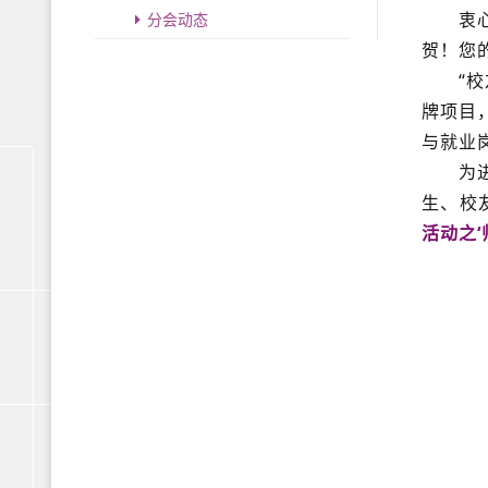
衷
分会动态
贺！您
“
牌项目
与就业
为
生、校
活动之