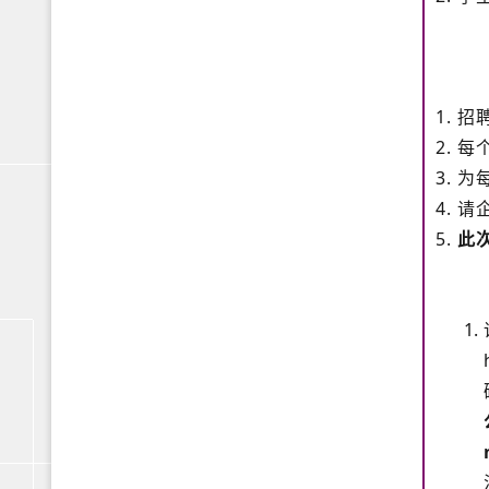
1. 
2. 
3. 为
4. 请
5.
此