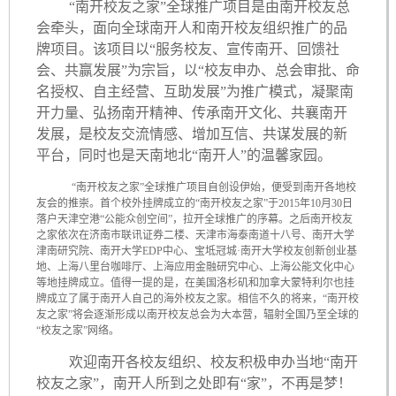
“南开校友之家”全球推广项目是由南开校友总
会牵头，面向全球南开人和南开校友组织推广的品
牌项目。该项目以“服务校友、宣传南开、回馈社
会、共赢发展”为宗旨，以“校友申办、总会审批、命
名授权、自主经营、互助发展”为推广模式，凝聚南
开力量、弘扬南开精神、传承南开文化、共襄南开
发展，是校友交流情感、增加互信、共谋发展的新
平台，同时也是天南地北“南开人”的温馨家园。
“南开校友之家”全球推广项目自创设伊始，便受到南开各地校
友会的推崇。首个校外挂牌成立的“南开校友之家”于2015年10月30日
落户天津空港“公能众创空间”，拉开全球推广的序幕。之后南开校友
之家依次在济南市联讯证券二楼、天津市海泰南道十八号、南开大学
津南研究院、南开大学EDP中心、宝坻冠城·南开大学校友创新创业基
地、上海八里台咖啡厅、上海应用金融研究中心、上海公能文化中心
等地挂牌成立。值得一提的是，在美国洛杉矶和加拿大蒙特利尔也挂
牌成立了属于南开人自己的海外校友之家。相信不久的将来，“南开校
友之家”将会逐渐形成以南开校友总会为大本营，辐射全国乃至全球的
“校友之家”网络。
欢迎南开各校友组织、校友积极申办当地“南开
校友之家”，南开人所到之处即有“家”，不再是梦！